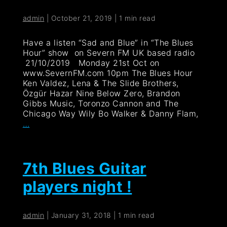
admin
|
October 21, 2019
|
1 min read
Have a listen “Sad and Blue” in “The Blues
Hour” show on Severn FM UK based radio
21/10/2019 Monday 21st Oct on
www.SevernFM.com 10pm The Blues Hour
Ken Valdez, Lena & The Slide Brothers,
Özgür Hazar Nine Below Zero, Brandon
Gibbs Music, Toronzo Cannon and The
Chicago Way Wily Bo Walker & Danny Flam,
Severn
…
FM
7th Blues Guitar
players night !
admin
|
January 31, 2018
|
1 min read