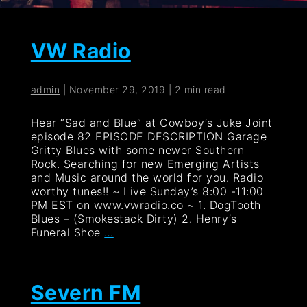
VW Radio
admin
|
November 29, 2019
|
2 min read
Hear “Sad and Blue” at Cowboy’s Juke Joint
episode 82 EPISODE DESCRIPTION Garage
Gritty Blues with some newer Southern
Rock. Searching for new Emerging Artists
and Music around the world for you. Radio
worthy tunes!! ~ Live Sunday’s 8:00 -11:00
PM EST on www.vwradio.co ~ 1. DogTooth
Blues – (Smokestack Dirty) 2. Henry’s
VW
Funeral Shoe
…
Radio
Severn FM