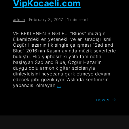
VipKocaeli.com
admin
|
February 3, 2017
|
1 min read
VE BEKLENEN SINGLE… “Blues” müziğin
ülkemizdeki en yetenekli ve en sıradışı ismi
Özgür Hazar’ın ilk single çalışması “Sad and
Blue” 2016’nın Kasım ayında müzik severlerle
buluştu. Hiç şüphesiz ki yola tam notla
başlayan Sad and Blue, Özgür Hazar’ın
duygu dolu armonik gitar sololarıyla
dinleyicisini heyecana gark etmeye devam
edecek gibi gözüküyor. Aslında kentimizin
News
yabancısı olmayan
…
on
VipKocaeli.com
Posts
newer
→
navigation